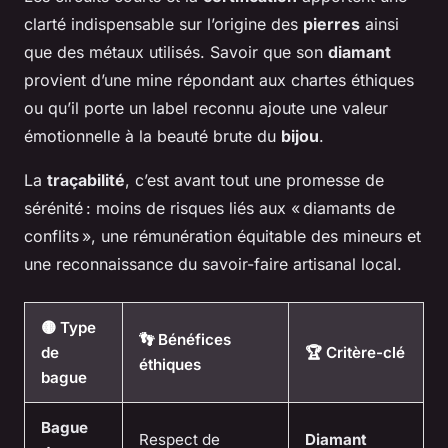
clarté indispensable sur l’origine des
pierres
ainsi
que des métaux utilisés. Savoir que son
diamant
provient d’une mine répondant aux chartes éthiques
ou qu’il porte un label reconnu ajoute une valeur
émotionnelle à la beauté brute du
bijou
.
La
traçabilité
, c’est avant tout une promesse de
sérénité : moins de risques liés aux « diamants de
conflits », une rémunération équitable des mineurs et
une reconnaissance du savoir-faire artisanal local.
🟡 Type
👣 Bénéfices
de
🏆 Critère-clé
éthiques
bague
Bague
Respect de
Diamant