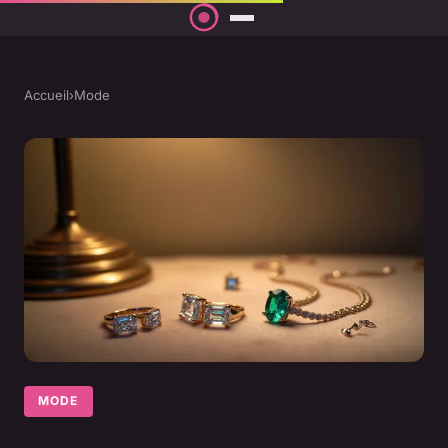
Accueil
›
Mode
MODE